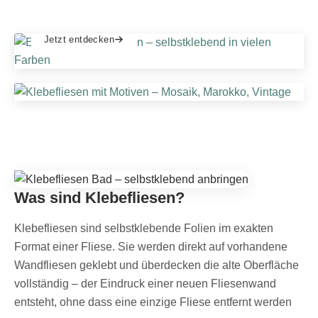
SCHLICHT & ZEITLOS
Einfarbige Klebefliesen
MUSTER & CHARAKTER
Jetzt entdecken
Gemusterte Klebefliesen
Jetzt entdecken
Was sind Klebefliesen?
Klebefliesen sind selbstklebende Folien im exakten
Format einer Fliese. Sie werden direkt auf vorhandene
Wandfliesen geklebt und überdecken die alte Oberfläche
vollständig – der Eindruck einer neuen Fliesenwand
entsteht, ohne dass eine einzige Fliese entfernt werden