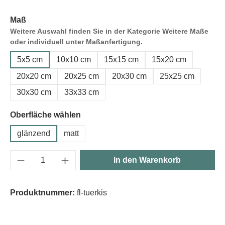
Maß
Weitere Auswahl finden Sie in der Kategorie Weitere Maße
oder individuell unter Maßanfertigung.
5x5 cm
10x10 cm
15x15 cm
15x20 cm
20x20 cm
20x25 cm
20x30 cm
25x25 cm
30x30 cm
33x33 cm
Oberfläche wählen
glänzend
matt
Produkt Anzahl: Gib den gewünschten Wert e
In den Warenkorb
Produktnummer:
fl-tuerkis