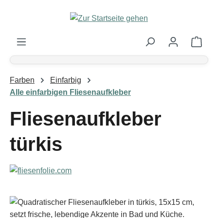
Zum Hauptinhalt springen
Ware
Farben
Einfarbig
Alle einfarbigen Fliesenaufkleber
Fliesenaufkleber
türkis
Bildergalerie überspringen