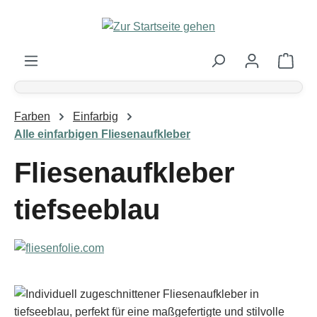
Zum Hauptinhalt springen
Ware
Farben
Einfarbig
Alle einfarbigen Fliesenaufkleber
Fliesenaufkleber
tiefseeblau
Bildergalerie überspringen