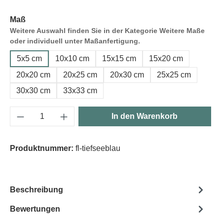
Maß
Weitere Auswahl finden Sie in der Kategorie Weitere Maße
oder individuell unter Maßanfertigung.
5x5 cm
10x10 cm
15x15 cm
15x20 cm
20x20 cm
20x25 cm
20x30 cm
25x25 cm
30x30 cm
33x33 cm
Produkt Anzahl: Gib den gewünschten Wert e
In den Warenkorb
Produktnummer:
fl-tiefseeblau
Beschreibung
Bewertungen