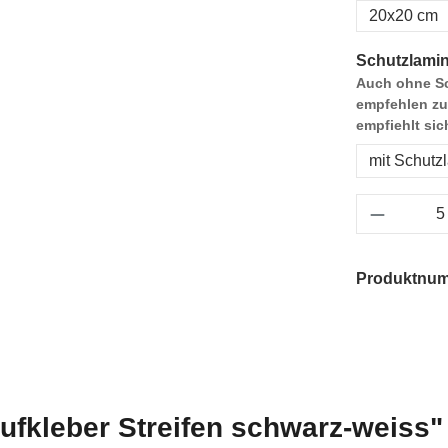
20x20 cm
Schutzlamin
Auch ohne Sc
empfehlen zu
empfiehlt sic
mit Schutz
Produkt 
Produktnu
ufkleber Streifen schwarz-weiss"