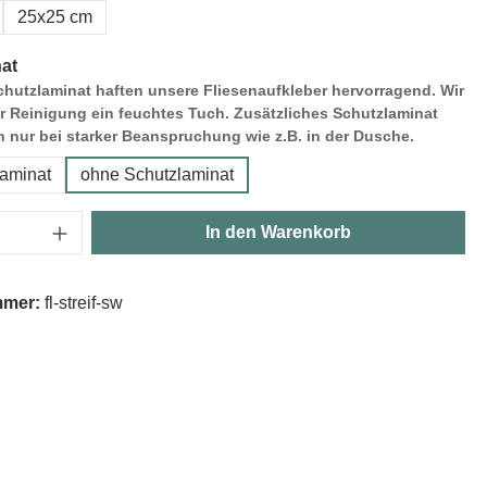
25x25 cm
at
hutzlaminat haften unsere Fliesenaufkleber hervorragend. Wir
r Reinigung ein feuchtes Tuch. Zusätzliches Schutzlaminat
h nur bei starker Beanspruchung wie z.B. in der Dusche.
laminat
ohne Schutzlaminat
Anzahl: Gib den gewünschten Wert ein oder
In den Warenkorb
mmer:
fl-streif-sw