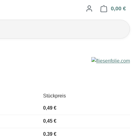
0,00 €
Ware
Stückpreis
0,49 €
0,45 €
0,39 €