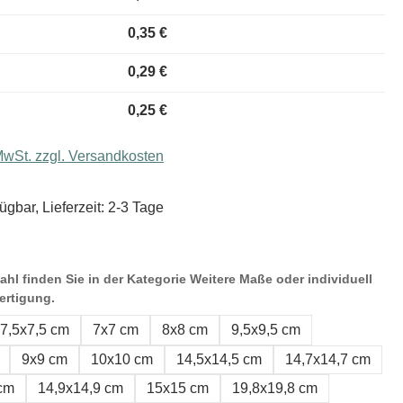
0,35 €
0,29 €
0,25 €
 MwSt. zzgl. Versandkosten
ügbar, Lieferzeit: 2-3 Tage
hl finden Sie in der Kategorie Weitere Maße oder individuell
ertigung.
7,5x7,5 cm
7x7 cm
8x8 cm
9,5x9,5 cm
9x9 cm
10x10 cm
14,5x14,5 cm
14,7x14,7 cm
 cm
14,9x14,9 cm
15x15 cm
19,8x19,8 cm