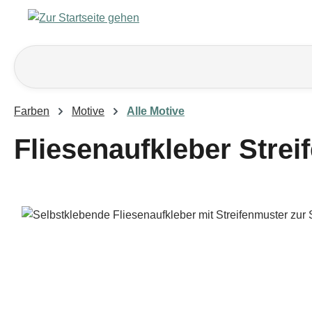
m Hauptinhalt springen
Zur Suche springen
Zur Hauptnavigation springen
Farben
Motive
Alle Motive
Fliesenaufkleber Stre
Bildergalerie überspringen