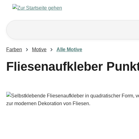
m Hauptinhalt springen
Zur Suche springen
Zur Hauptnavigation springen
Farben
Motive
Alle Motive
Fliesenaufkleber Punk
Bildergalerie überspringen