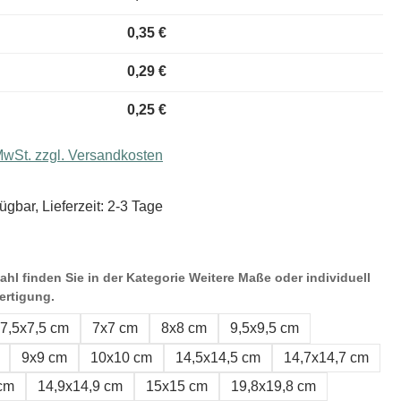
0,35 €
0,29 €
0,25 €
 MwSt. zzgl. Versandkosten
ügbar, Lieferzeit: 2-3 Tage
hl finden Sie in der Kategorie Weitere Maße oder individuell
ertigung.
7,5x7,5 cm
7x7 cm
8x8 cm
9,5x9,5 cm
9x9 cm
10x10 cm
14,5x14,5 cm
14,7x14,7 cm
 cm
14,9x14,9 cm
15x15 cm
19,8x19,8 cm