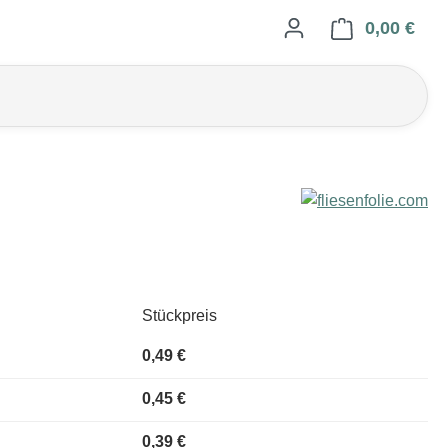
0,00 €
Ware
Stückpreis
0,49 €
0,45 €
0,39 €