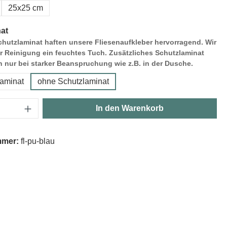
25x25 cm
at
hutzlaminat haften unsere Fliesenaufkleber hervorragend. Wir
r Reinigung ein feuchtes Tuch. Zusätzliches Schutzlaminat
h nur bei starker Beanspruchung wie z.B. in der Dusche.
laminat
ohne Schutzlaminat
Anzahl: Gib den gewünschten Wert ein oder
In den Warenkorb
mmer:
fl-pu-blau