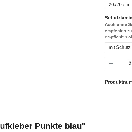
20x20 cm
Schutzlamin
Auch ohne Sc
empfehlen zu
empfiehlt sic
mit Schutz
Produkt 
Produktnu
ufkleber Punkte blau"