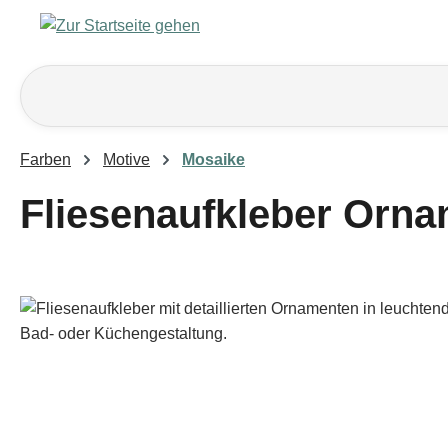
m Hauptinhalt springen
Zur Suche springen
Zur Hauptnavigation springen
Farben
Motive
Mosaike
Fliesenaufkleber Orna
Bildergalerie überspringen