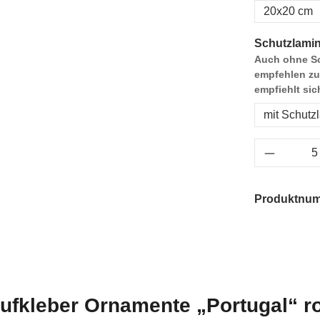
20x20 cm
Schutzlamin
Auch ohne Sc
empfehlen zu
empfiehlt sic
mit Schutz
Produkt 
Produktnu
ufkleber Ornamente „Portugal“ ro