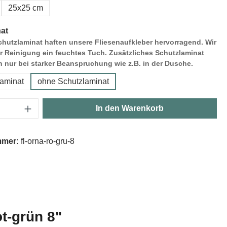
25x25 cm
at
hutzlaminat haften unsere Fliesenaufkleber hervorragend. Wir
r Reinigung ein feuchtes Tuch. Zusätzliches Schutzlaminat
h nur bei starker Beanspruchung wie z.B. in der Dusche.
laminat
ohne Schutzlaminat
Anzahl: Gib den gewünschten Wert ein oder
In den Warenkorb
mmer:
fl-orna-ro-gru-8
t-grün 8"