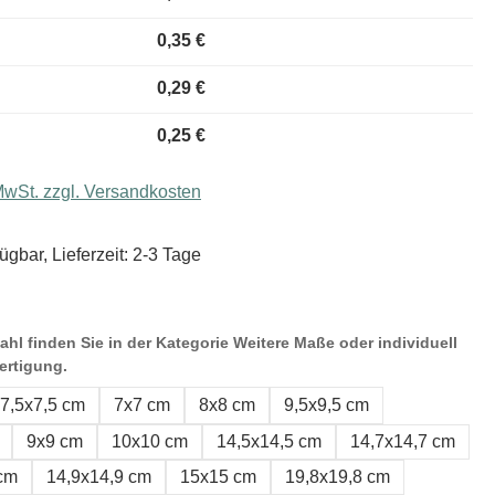
0,35 €
0,29 €
0,25 €
 MwSt. zzgl. Versandkosten
ügbar, Lieferzeit: 2-3 Tage
hl finden Sie in der Kategorie Weitere Maße oder individuell
ertigung.
7,5x7,5 cm
7x7 cm
8x8 cm
9,5x9,5 cm
9x9 cm
10x10 cm
14,5x14,5 cm
14,7x14,7 cm
 cm
14,9x14,9 cm
15x15 cm
19,8x19,8 cm