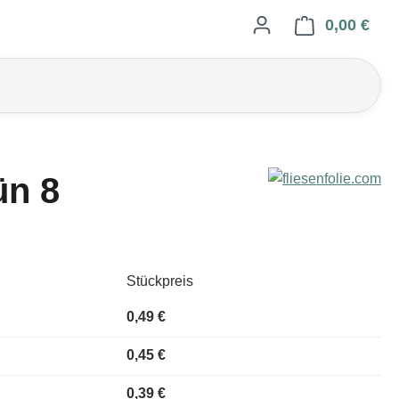
0,00 €
Ware
ün 8
Stückpreis
0,49 €
0,45 €
0,39 €