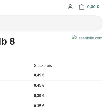
0,00 €
Ware
lb 8
Stückpreis
0,49 €
0,45 €
0,39 €
0,35 €