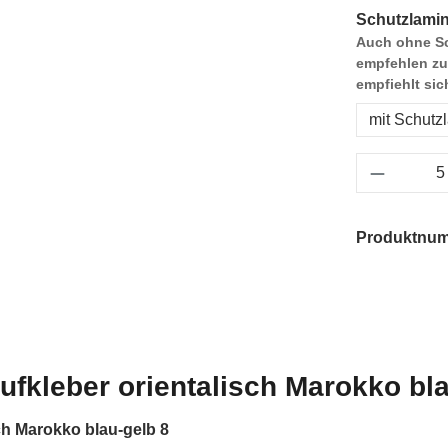
Schutzlamin
Auch ohne Sc
empfehlen zu
empfiehlt sic
mit Schutz
Produkt 
Produktnu
ufkleber orientalisch Marokko bla
ch Marokko blau-gelb 8