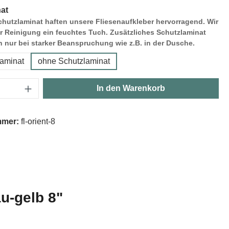
at
hutzlaminat haften unsere Fliesenaufkleber hervorragend. Wir
r Reinigung ein feuchtes Tuch. Zusätzliches Schutzlaminat
h nur bei starker Beanspruchung wie z.B. in der Dusche.
laminat
ohne Schutzlaminat
Anzahl: Gib den gewünschten Wert ein oder
In den Warenkorb
mmer:
fl-orient-8
u-gelb 8"