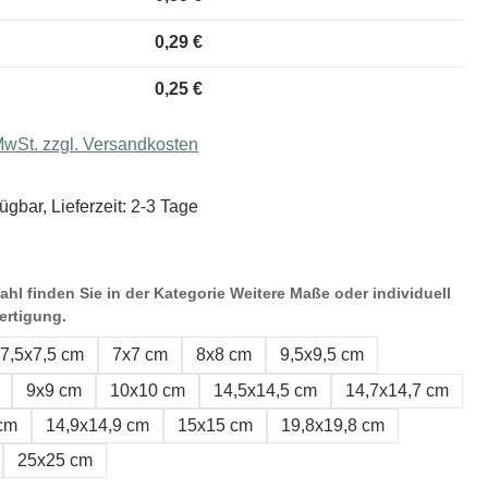
0,29 €
0,25 €
 MwSt. zzgl. Versandkosten
ügbar, Lieferzeit: 2-3 Tage
hl finden Sie in der Kategorie Weitere Maße oder individuell
ertigung.
7,5x7,5 cm
7x7 cm
8x8 cm
9,5x9,5 cm
9x9 cm
10x10 cm
14,5x14,5 cm
14,7x14,7 cm
 cm
14,9x14,9 cm
15x15 cm
19,8x19,8 cm
25x25 cm