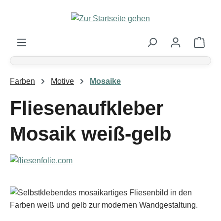
Zum Hauptinhalt springen
Ware
Farben
Motive
Mosaike
Fliesenaufkleber
Mosaik weiß-gelb
Bildergalerie überspringen