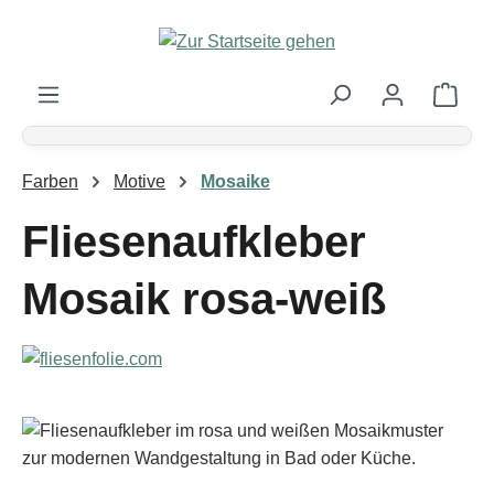
Zum Hauptinhalt springen
Ware
Farben
Motive
Mosaike
Fliesenaufkleber
Mosaik rosa-weiß
Bildergalerie überspringen