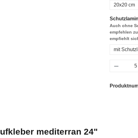
20x20 cm
Schutzlamin
Auch ohne Sc
empfehlen zu
empfiehlt sic
mit Schutz
Produkt 
Produktnu
ufkleber mediterran 24"