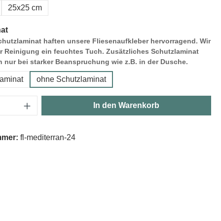
25x25 cm
at
hutzlaminat haften unsere Fliesenaufkleber hervorragend. Wir
r Reinigung ein feuchtes Tuch. Zusätzliches Schutzlaminat
h nur bei starker Beanspruchung wie z.B. in der Dusche.
laminat
ohne Schutzlaminat
Anzahl: Gib den gewünschten Wert ein oder
In den Warenkorb
mmer:
fl-mediterran-24