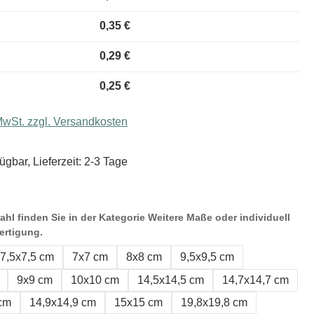
0,35 €
0,29 €
0,25 €
 MwSt. zzgl. Versandkosten
ügbar, Lieferzeit: 2-3 Tage
hl finden Sie in der Kategorie Weitere Maße oder individuell
ertigung.
7,5x7,5 cm
7x7 cm
8x8 cm
9,5x9,5 cm
9x9 cm
10x10 cm
14,5x14,5 cm
14,7x14,7 cm
 cm
14,9x14,9 cm
15x15 cm
19,8x19,8 cm