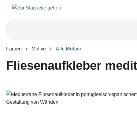
m Hauptinhalt springen
Zur Suche springen
Zur Hauptnavigation springen
Farben
Motive
Alle Motive
Fliesenaufkleber medi
Bildergalerie überspringen