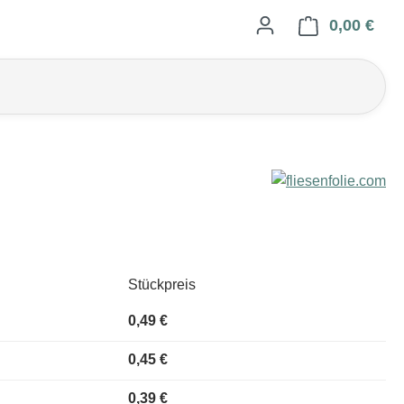
0,00 €
Ware
Stückpreis
0,49 €
0,45 €
0,39 €