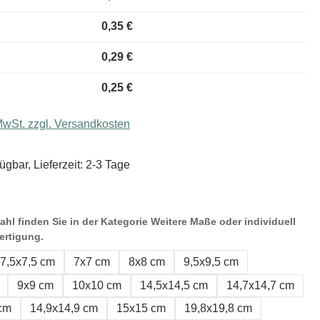
0,35 €
0,29 €
0,25 €
 MwSt. zzgl. Versandkosten
ügbar, Lieferzeit: 2-3 Tage
hl finden Sie in der Kategorie Weitere Maße oder individuell
ertigung.
7,5x7,5 cm
7x7 cm
8x8 cm
9,5x9,5 cm
9x9 cm
10x10 cm
14,5x14,5 cm
14,7x14,7 cm
 cm
14,9x14,9 cm
15x15 cm
19,8x19,8 cm