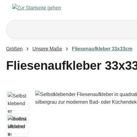
m Hauptinhalt springen
Zur Suche springen
Zur Hauptnavigation springen
Größen
Unsere Maße
Fliesenaufkleber 33x33cm
Fliesenaufkleber 33x3
Bildergalerie überspringen