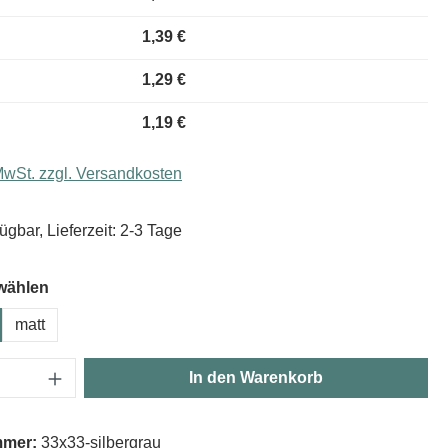
1,39 €
1,29 €
1,19 €
 MwSt. zzgl. Versandkosten
ügbar, Lieferzeit: 2-3 Tage
wählen
matt
Anzahl: Gib den gewünschten Wert ein oder
In den Warenkorb
mmer:
33x33-silbergrau