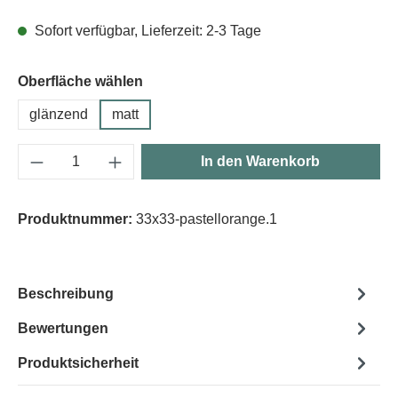
Sofort verfügbar, Lieferzeit: 2-3 Tage
Oberfläche wählen
glänzend
matt
Produkt Anzahl: Gib den gewünschten Wert e
In den Warenkorb
Produktnummer:
33x33-pastellorange.1
Beschreibung
Bewertungen
Produktsicherheit