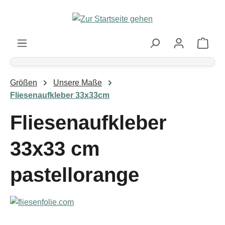
Zum Hauptinhalt springen
Ware
Größen
Unsere Maße
Fliesenaufkleber 33x33cm
Fliesenaufkleber
33x33 cm
pastellorange