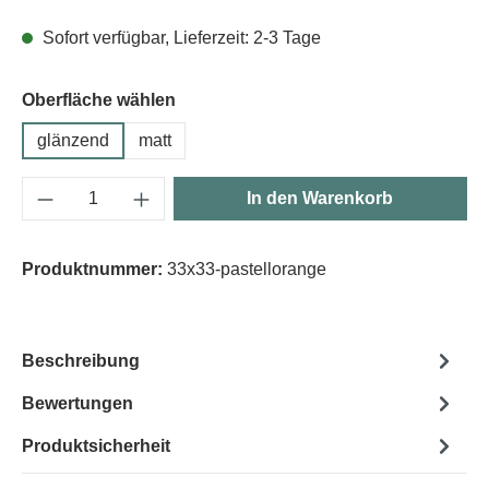
Sofort verfügbar, Lieferzeit: 2-3 Tage
Oberfläche wählen
glänzend
matt
Produkt Anzahl: Gib den gewünschten Wert e
In den Warenkorb
Produktnummer:
33x33-pastellorange
Beschreibung
Bewertungen
Produktsicherheit