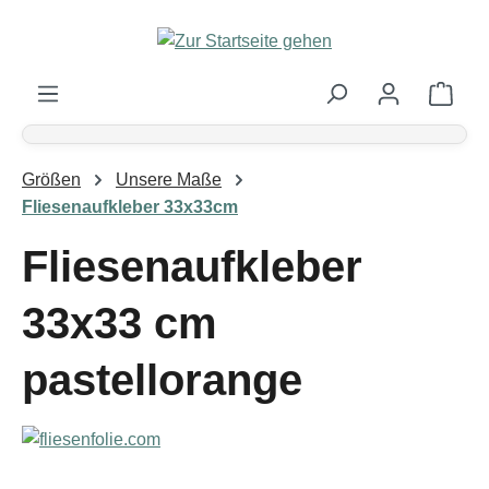
Zum Hauptinhalt springen
Ware
Größen
Unsere Maße
Fliesenaufkleber 33x33cm
Fliesenaufkleber
33x33 cm
pastellorange