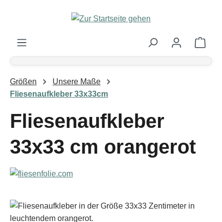
Zum Hauptinhalt springen
Ware
Größen
Unsere Maße
Fliesenaufkleber 33x33cm
Fliesenaufkleber
33x33 cm orangerot
Bildergalerie überspringen