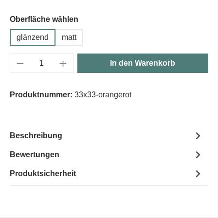
Oberfläche wählen
glänzend
matt
Produkt Anzahl: Gib den gewünschten Wert e
In den Warenkorb
Produktnummer:
33x33-orangerot
Beschreibung
Bewertungen
Produktsicherheit