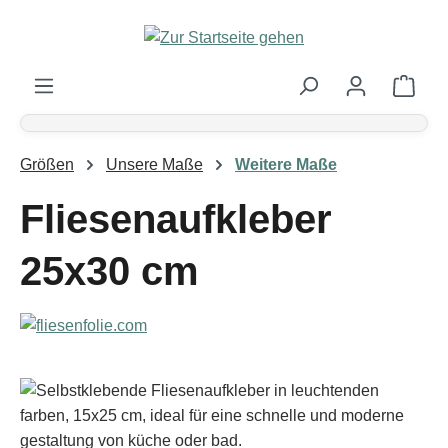
Zum Hauptinhalt springen
Ware
Größen
Unsere Maße
Weitere Maße
Fliesenaufkleber
25x30 cm
Bildergalerie überspringen