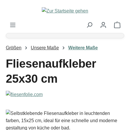
Zum Hauptinhalt springen
Ware
Größen
Unsere Maße
Weitere Maße
Fliesenaufkleber
25x30 cm
Bildergalerie überspringen