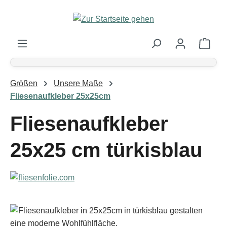
Zum Hauptinhalt springen
Ware
Größen
Unsere Maße
Fliesenaufkleber 25x25cm
Fliesenaufkleber
25x25 cm türkisblau
Bildergalerie überspringen