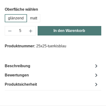
Oberfläche wählen
glänzend
matt
Produkt Anzahl: Gib den gewünschten Wert e
In den Warenkorb
Produktnummer:
25x25-tuerkisblau
Beschreibung
Bewertungen
Produktsicherheit