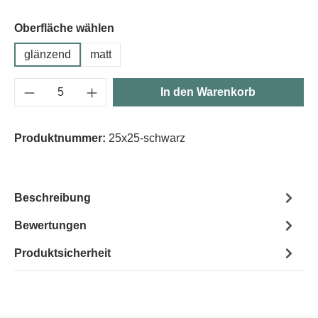
Oberfläche wählen
glänzend
matt
Produkt Anzahl: Gib den gewünschten Wert e
In den Warenkorb
Produktnummer:
25x25-schwarz
Beschreibung
Bewertungen
Produktsicherheit