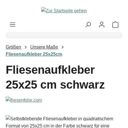
Zum Hauptinhalt springen
Ware
Größen
Unsere Maße
Fliesenaufkleber 25x25cm
Fliesenaufkleber
25x25 cm schwarz
Bildergalerie überspringen