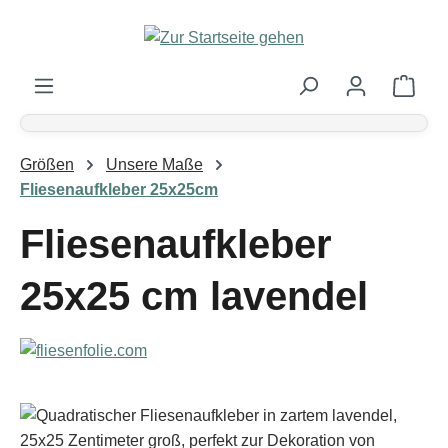
Zum Hauptinhalt springen
Ware
Größen
Unsere Maße
Fliesenaufkleber 25x25cm
Fliesenaufkleber
25x25 cm lavendel
Bildergalerie überspringen