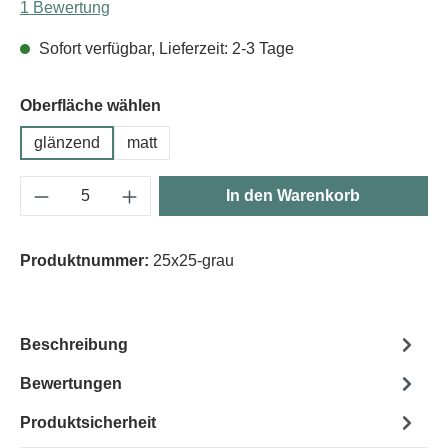
Durchschnittliche Bewertung von 5 von 5 Sternen
1 Bewertung
Sofort verfügbar, Lieferzeit: 2-3 Tage
Oberfläche wählen
glänzend
matt
Produkt Anzahl: Gib den gewünschten Wert e
In den Warenkorb
Produktnummer:
25x25-grau
Beschreibung
Bewertungen
Produktsicherheit