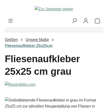
Zum Hauptinhalt springen
Ware
Größen
Unsere Maße
Fliesenaufkleber 25x25cm
Fliesenaufkleber
25x25 cm grau
Bildergalerie überspringen