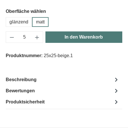
Oberfläche wählen
glänzend
matt
Produkt Anzahl: Gib den gewünschten Wert e
In den Warenkorb
Produktnummer:
25x25-beige.1
Beschreibung
Bewertungen
Produktsicherheit