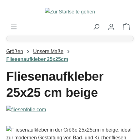
Zum Hauptinhalt springen
Ware
Größen
Unsere Maße
Fliesenaufkleber 25x25cm
Fliesenaufkleber
25x25 cm beige
Bildergalerie überspringen