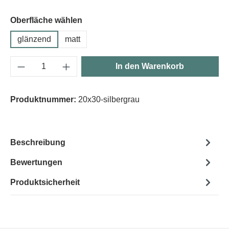
Oberfläche wählen
glänzend
matt
Produkt Anzahl: Gib den gewünschten Wert e
In den Warenkorb
Produktnummer:
20x30-silbergrau
Beschreibung
Bewertungen
Produktsicherheit