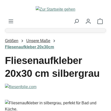
Zum Hauptinhalt springen
Ware
Größen
Unsere Maße
Fliesenaufkleber 20x30cm
Fliesenaufkleber
20x30 cm silbergrau
Bildergalerie überspringen