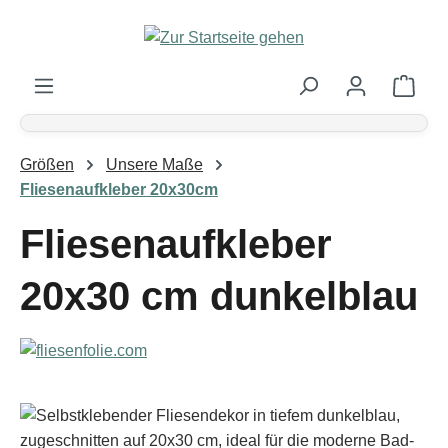
Zum Hauptinhalt springen
Ware
Größen
Unsere Maße
Fliesenaufkleber 20x30cm
Fliesenaufkleber
20x30 cm dunkelblau
Bildergalerie überspringen