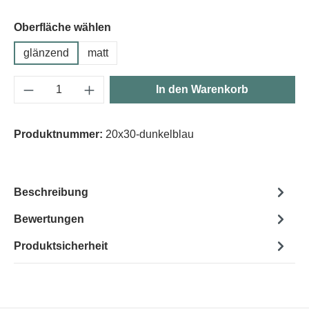
Oberfläche wählen
glänzend
matt
Produkt Anzahl: Gib den gewünschten Wert e
In den Warenkorb
Produktnummer:
20x30-dunkelblau
Beschreibung
Bewertungen
Produktsicherheit