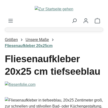
Zum Hauptinhalt springen
Ware
Größen
Unsere Maße
Fliesenaufkleber 20x25cm
Fliesenaufkleber
20x25 cm tiefseeblau
Bildergalerie überspringen