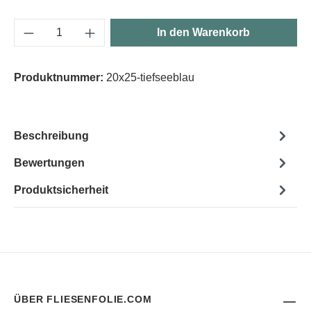
Produkt Anzahl: Gib den gewünschten Wert e
In den Warenkorb
Produktnummer:
20x25-tiefseeblau
Beschreibung
Bewertungen
Produktsicherheit
ÜBER FLIESENFOLIE.COM