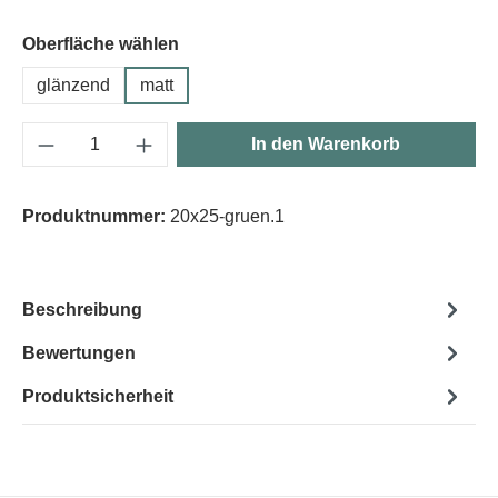
Oberfläche wählen
glänzend
matt
Produkt Anzahl: Gib den gewünschten Wert e
In den Warenkorb
Produktnummer:
20x25-gruen.1
Beschreibung
Bewertungen
Produktsicherheit