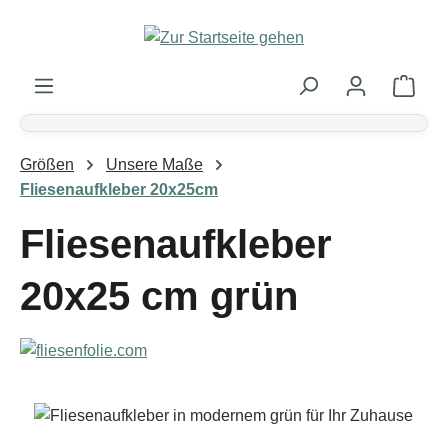
Zum Hauptinhalt springen
Ware
Größen
Unsere Maße
Fliesenaufkleber 20x25cm
Fliesenaufkleber
20x25 cm grün
Bildergalerie überspringen