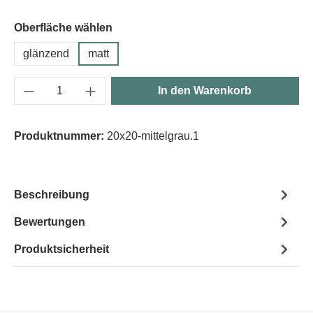
Oberfläche wählen
glänzend
matt
Produkt Anzahl: Gib den gewünschten Wert e
In den Warenkorb
Produktnummer:
20x20-mittelgrau.1
Beschreibung
Bewertungen
Produktsicherheit