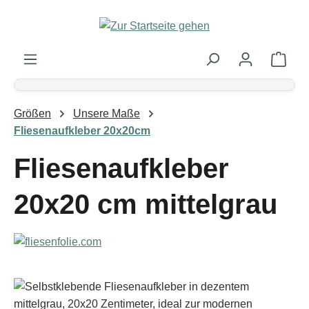
Zum Hauptinhalt springen
Ware
Größen
Unsere Maße
Fliesenaufkleber 20x20cm
Fliesenaufkleber
20x20 cm mittelgrau
Bildergalerie überspringen