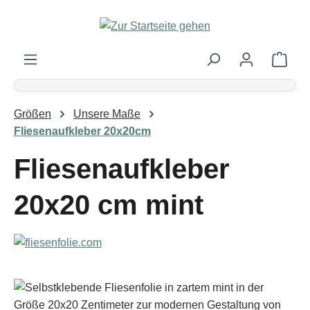
Zum Hauptinhalt springen
Ware
Größen
Unsere Maße
Fliesenaufkleber 20x20cm
Fliesenaufkleber
20x20 cm mint
Bildergalerie überspringen