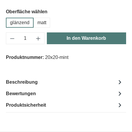
Oberfläche wählen
glänzend
matt
Produkt Anzahl: Gib den gewünschten Wert e
In den Warenkorb
Produktnummer:
20x20-mint
Beschreibung
Bewertungen
Produktsicherheit