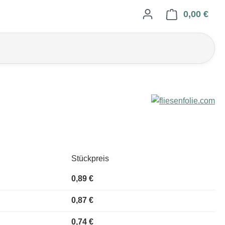
0,00 €
Ware
Stückpreis
0,89 €
0,87 €
0,74 €