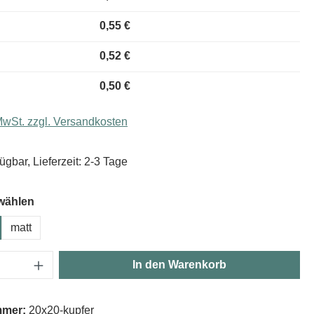
0,55 €
0,52 €
0,50 €
 MwSt. zzgl. Versandkosten
ügbar, Lieferzeit: 2-3 Tage
wählen
matt
Anzahl: Gib den gewünschten Wert ein oder
In den Warenkorb
mmer:
20x20-kupfer