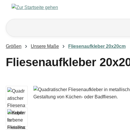
m Hauptinhalt springen
Zur Suche springen
Zur Hauptnavigation springen
Größen
Unsere Maße
Fliesenaufkleber 20x20cm
Fliesenaufkleber 20x2
Bildergalerie überspringen