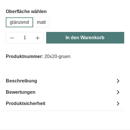
Oberfläche wählen
glänzend
matt
Produkt Anzahl: Gib den gewünschten Wert e
In den Warenkorb
Produktnummer:
20x20-gruen
Beschreibung
Bewertungen
Produktsicherheit