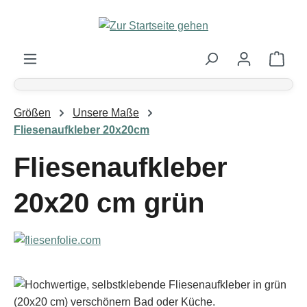
Zum Hauptinhalt springen
Ware
Größen
Unsere Maße
Fliesenaufkleber 20x20cm
Fliesenaufkleber
20x20 cm grün
Bildergalerie überspringen