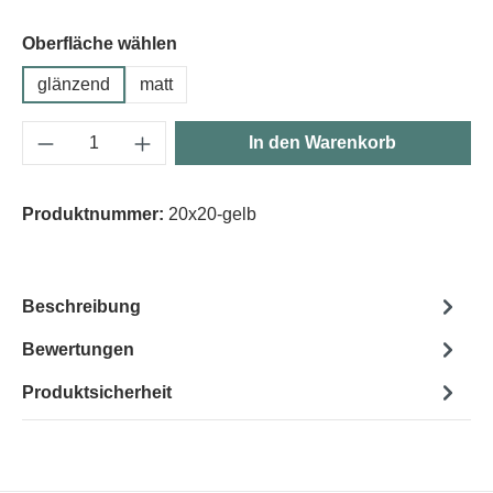
Oberfläche wählen
glänzend
matt
Produkt Anzahl: Gib den gewünschten Wert e
In den Warenkorb
Produktnummer:
20x20-gelb
Beschreibung
Bewertungen
Produktsicherheit