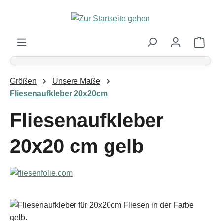
Zum Hauptinhalt springen
Ware
Größen
Unsere Maße
Fliesenaufkleber 20x20cm
Fliesenaufkleber
20x20 cm gelb
Bildergalerie überspringen