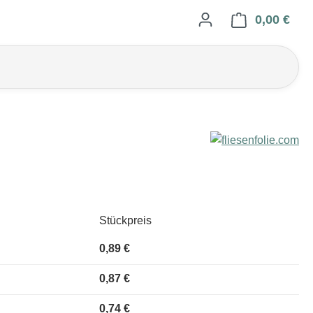
0,00 €
Ware
Stückpreis
0,89 €
0,87 €
0,74 €