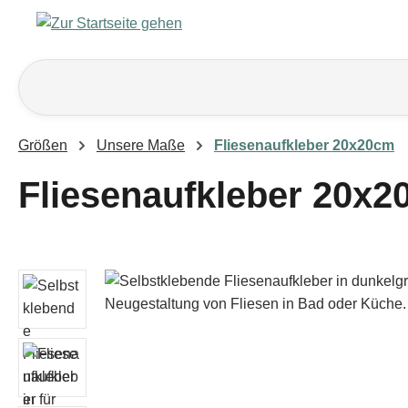
m Hauptinhalt springen
Zur Suche springen
Zur Hauptnavigation springen
Größen
Unsere Maße
Fliesenaufkleber 20x20cm
Fliesenaufkleber 20x2
Bildergalerie überspringen