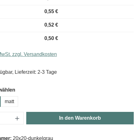
0,55 €
0,52 €
0,50 €
 MwSt. zzgl. Versandkosten
ügbar, Lieferzeit: 2-3 Tage
wählen
matt
Anzahl: Gib den gewünschten Wert ein oder
In den Warenkorb
mmer:
20x20-dunkelgrau