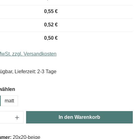
0,55 €
0,52 €
0,50 €
 MwSt. zzgl. Versandkosten
ügbar, Lieferzeit: 2-3 Tage
wählen
matt
Anzahl: Gib den gewünschten Wert ein oder
In den Warenkorb
mmer:
20x20-beige