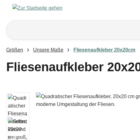
m Hauptinhalt springen
Zur Suche springen
Zur Hauptnavigation springen
Größen
Unsere Maße
Fliesenaufkleber 20x20cm
Fliesenaufkleber 20x2
Bildergalerie überspringen