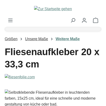
Zum Hauptinhalt springen
Ware
Größen
Unsere Maße
Weitere Maße
Fliesenaufkleber 20 x
33,3 cm
Bildergalerie überspringen