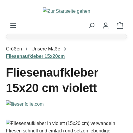
Zum Hauptinhalt springen
Ware
Größen
Unsere Maße
Fliesenaufkleber 15x20cm
Fliesenaufkleber
15x20 cm violett
Bildergalerie überspringen