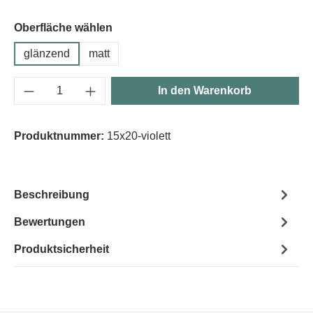
Oberfläche wählen
glänzend
matt
Produkt Anzahl: Gib den gewünschten Wert e
In den Warenkorb
Produktnummer:
15x20-violett
Beschreibung
Bewertungen
Produktsicherheit