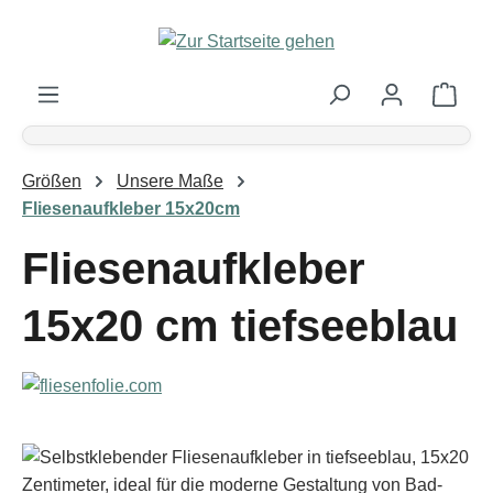
Zum Hauptinhalt springen
Ware
Größen
Unsere Maße
Fliesenaufkleber 15x20cm
Fliesenaufkleber
15x20 cm tiefseeblau
Bildergalerie überspringen