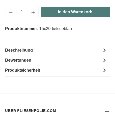
Produkt Anzahl: Gib den gewünschten Wert e
In den Warenkorb
Produktnummer:
15x20-tiefseeblau
Beschreibung
Bewertungen
Produktsicherheit
ÜBER FLIESENFOLIE.COM