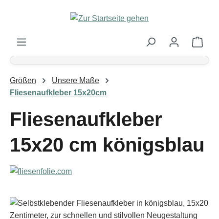
Zum Hauptinhalt springen
Ware
Größen
Unsere Maße
Fliesenaufkleber 15x20cm
Fliesenaufkleber
15x20 cm königsblau
Bildergalerie überspringen