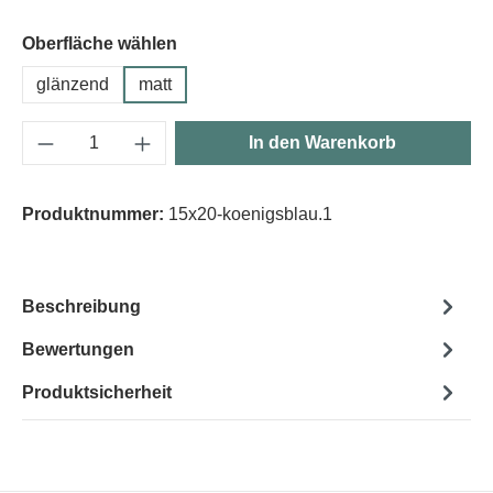
Oberfläche wählen
glänzend
matt
Produkt Anzahl: Gib den gewünschten Wert e
In den Warenkorb
Produktnummer:
15x20-koenigsblau.1
Beschreibung
Bewertungen
Produktsicherheit