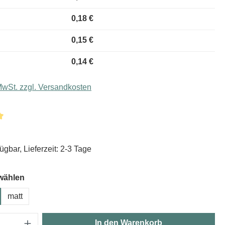
0,18 €
0,15 €
0,14 €
 MwSt. zzgl. Versandkosten
liche Bewertung von 5 von 5 Sternen
ügbar, Lieferzeit: 2-3 Tage
wählen
matt
Anzahl: Gib den gewünschten Wert ein oder
In den Warenkorb