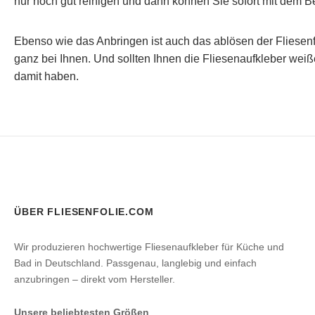
nur noch gut reinigen und dann können Sie sofort mit dem 
Ebenso wie das Anbringen ist auch das ablösen der Fliesenf
ganz bei Ihnen. Und sollten Ihnen die Fliesenaufkleber weiß
damit haben.
ÜBER FLIESENFOLIE.COM
Wir produzieren hochwertige Fliesenaufkleber für Küche und
Bad in Deutschland. Passgenau, langlebig und einfach
anzubringen – direkt vom Hersteller.
Unsere beliebtesten Größen