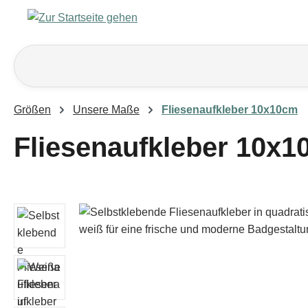
m Hauptinhalt springen
Zur Suche springen
Zur Hauptnavigation springen
Größen
Unsere Maße
Fliesenaufkleber 10x10cm
Fliesenaufkleber 10x1
Bildergalerie überspringen