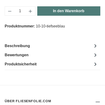
Produkt Anzahl: Gib den gewünschten Wert e
In den Warenkorb
Produktnummer:
10-10-tiefseeblau
Beschreibung
Bewertungen
Produktsicherheit
ÜBER FLIESENFOLIE.COM