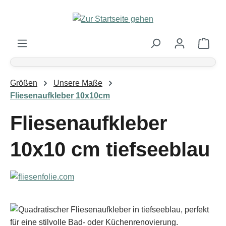
Zum Hauptinhalt springen
Ware
Größen
Unsere Maße
Fliesenaufkleber 10x10cm
Fliesenaufkleber
10x10 cm tiefseeblau
Bildergalerie überspringen