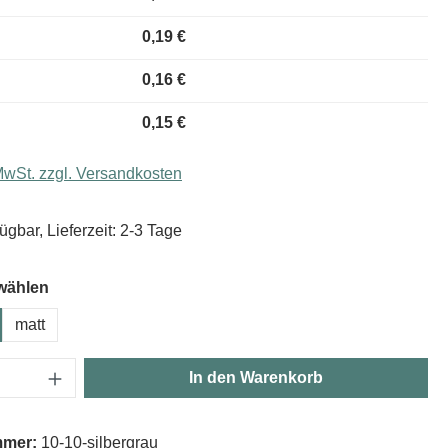
0,19 €
0,16 €
0,15 €
 MwSt. zzgl. Versandkosten
ügbar, Lieferzeit: 2-3 Tage
wählen
matt
Anzahl: Gib den gewünschten Wert ein oder
In den Warenkorb
mmer:
10-10-silbergrau