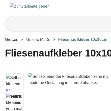
m Hauptinhalt springen
Zur Suche springen
Zur Hauptnavigation springen
Größen
Unsere Maße
Fliesenaufkleber 10x10cm
Fliesenaufkleber 10x1
Bildergalerie überspringen