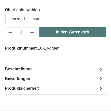
Oberfläche wählen
glänzend
matt
Produkt Anzahl: Gib den gewünschten Wert e
In den Warenkorb
Produktnummer:
10-10-gruen
Beschreibung
Bewertungen
Produktsicherheit