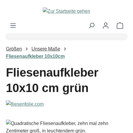
Zum Hauptinhalt springen
Ware
Größen
Unsere Maße
Fliesenaufkleber 10x10cm
Fliesenaufkleber
10x10 cm grün
Bildergalerie überspringen