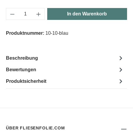
Produkt Anzahl: Gib den gewünschten Wert e
In den Warenkorb
Produktnummer:
10-10-blau
Beschreibung
Bewertungen
Produktsicherheit
ÜBER FLIESENFOLIE.COM