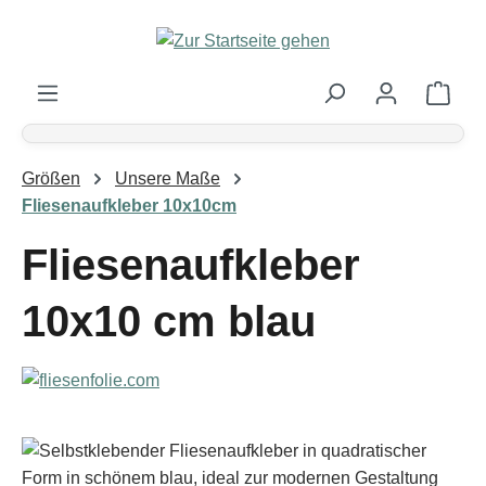
Zum Hauptinhalt springen
Ware
Größen
Unsere Maße
Fliesenaufkleber 10x10cm
Fliesenaufkleber
10x10 cm blau
Bildergalerie überspringen