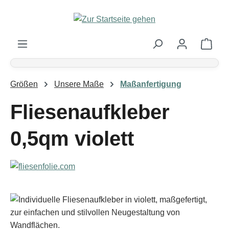
Zum Hauptinhalt springen
Ware
Größen
Unsere Maße
Maßanfertigung
Fliesenaufkleber
0,5qm violett
Bildergalerie überspringen