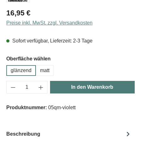
Regulärer Preis:
16,95 €
Preise inkl. MwSt. zzgl. Versandkosten
Sofort verfügbar, Lieferzeit: 2-3 Tage
Oberfläche wählen
glänzend
matt
Produkt Anzahl: Gib den gewünschten Wert e
In den Warenkorb
Produktnummer:
05qm-violett
Beschreibung