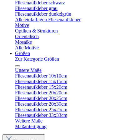
Fliesenaufkleber schwarz
Fliesenaufkleber grau
Fliesenaufkleber dunkelgrün
Alle einfarbigen Fliesenaufkleber
Motive
Optiken & Strukturen
Orientalisch
Mosaike
Alle Motive
Größen
Zur Kategorie Größen
Unsere Maße
Fliesenaufkleber 10x10cm
Fliesenaufkleber 15x15cm
Fliesenaufkleber 15x20cm
Fliesenaufkleber 20x20cm
Fliesenaufkleber 20x25cm
Fliesenaufkleber 20x30cm
Fliesenaufkleber 25x25cm
Fliesenaufkleber 33x33cm
Weitere Maße
Maßanfertigung