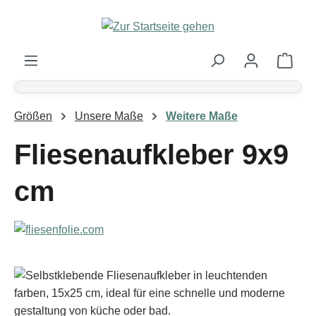
Zum Hauptinhalt springen
Ware
Größen
Unsere Maße
Weitere Maße
Fliesenaufkleber 9x9
cm
Bildergalerie überspringen