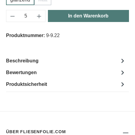
(Diese Option ist zurzeit nicht verfügbar.)
Produkt Anzahl: Gib den gewünschten Wert e
In den Warenkorb
Produktnummer:
9-9.22
Beschreibung
Bewertungen
Produktsicherheit
ÜBER FLIESENFOLIE.COM