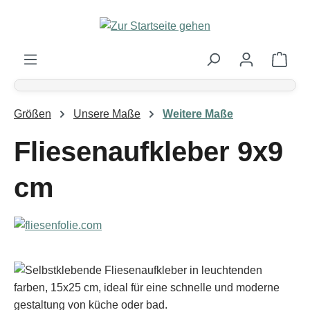
Zum Hauptinhalt springen
Ware
Größen
Unsere Maße
Weitere Maße
Fliesenaufkleber 9x9
cm
Bildergalerie überspringen