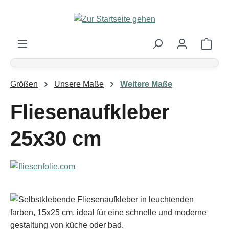
Zum Hauptinhalt springen
Ware
Größen
Unsere Maße
Weitere Maße
Fliesenaufkleber
25x30 cm
Bildergalerie überspringen