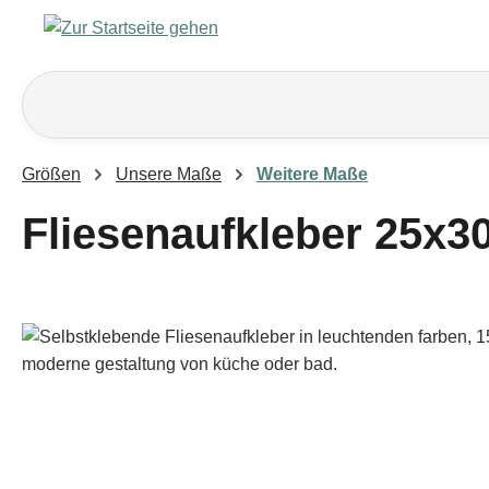
m Hauptinhalt springen
Zur Suche springen
Zur Hauptnavigation springen
Größen
Unsere Maße
Weitere Maße
Fliesenaufkleber 25x3
Bildergalerie überspringen