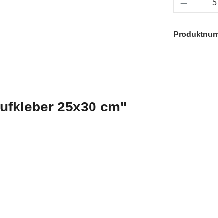
Produkt 
Produktnu
aufkleber 25x30 cm"