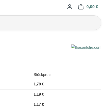
0,00 €
Ware
Stückpreis
1,79 €
1,19 €
1,17 €