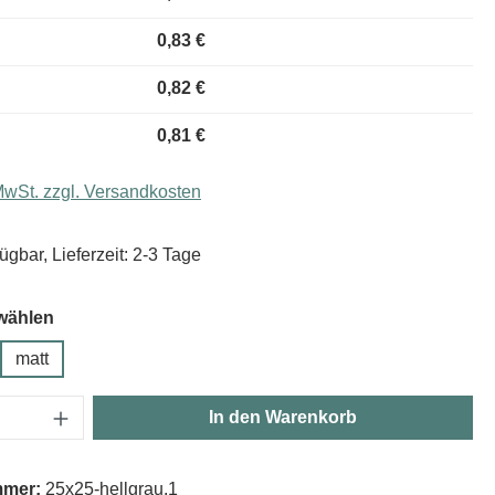
0,83 €
0,82 €
0,81 €
 MwSt. zzgl. Versandkosten
ügbar, Lieferzeit: 2-3 Tage
wählen
matt
Anzahl: Gib den gewünschten Wert ein oder
In den Warenkorb
mmer:
25x25-hellgrau.1