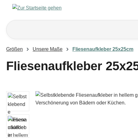
m Hauptinhalt springen
Zur Suche springen
Zur Hauptnavigation springen
Größen
Unsere Maße
Fliesenaufkleber 25x25cm
Fliesenaufkleber 25x2
Bildergalerie überspringen