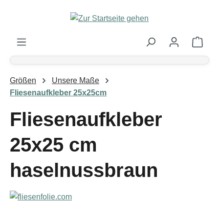
Zum Hauptinhalt springen
Ware
Größen
Unsere Maße
Fliesenaufkleber 25x25cm
Fliesenaufkleber
25x25 cm
haselnussbraun