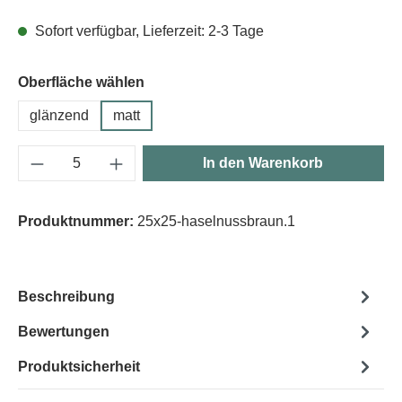
Sofort verfügbar, Lieferzeit: 2-3 Tage
Oberfläche wählen
glänzend
matt
Produkt Anzahl: Gib den gewünschten Wert e
In den Warenkorb
Produktnummer:
25x25-haselnussbraun.1
Beschreibung
Bewertungen
Produktsicherheit